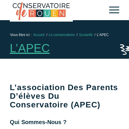
Skip
Aller
to
à
Content
la
navigation
Vous êtes ici :
Accueil
/
Le conservatoire
/
Scolarité
/
L’APEC
L’APEC
L’association Des Parents
D’élèves Du
Conservatoire (APEC)
Qui Sommes-Nous ?