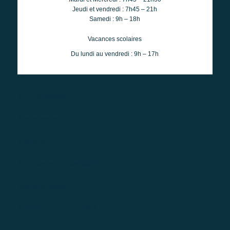
Jeudi et vendredi : 7h45 – 21h
Samedi : 9h – 18h
Vacances scolaires
Du lundi au vendredi : 9h – 17h
Le conservatoire
Enseignement
Diffusion
Politique de confidentialité
Mentions légales
Déclaration d’accessibilité