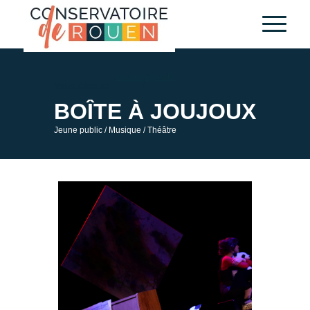
Skip
Aller
to
à
Content
la
navigation
Accueil
Agenda
Vous êtes ici :
/
BOÎTE À JOUJOUX
Jeune public
/ Musique
/ Théâtre