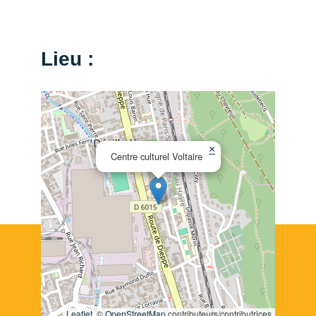
Lieu :
×
Centre culturel Voltaire
Leaflet
, ©
OpenStreetMap
contributeurs/contributrices