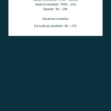
Jeudi et vendredi : 7h45 – 21h
Samedi : 9h – 18h
Vacances scolaires
Du lundi au vendredi : 9h – 17h
Le conservatoire
Enseignement
Diffusion
Politique de confidentialité
Mentions légales
Déclaration d’accessibilité