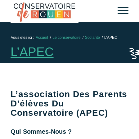
Skip
Aller
to
à
Content
la
navigation
Vous êtes ici :
Accueil
/
Le conservatoire
/
Scolarité
/
L’APEC
L’APEC
L’association Des Parents
D’élèves Du
Conservatoire (APEC)
Qui Sommes-Nous ?