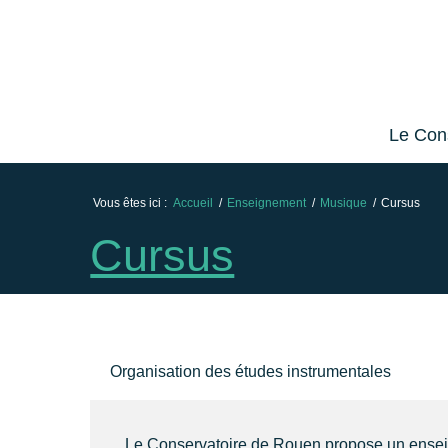
Skip
Aller
to
à
Content
la
navigation
Le Con
Vous êtes ici :
Accueil
/
Enseignement
/
Musique
/
Cursus
Cursus
Organisation des études instrumentales
Le Conservatoire de Rouen propose un enseig