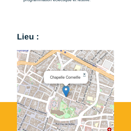
Lieu :
×
Chapelle Corneille