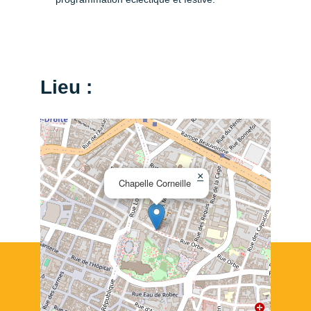
Lieu :
×
Chapelle Corneille