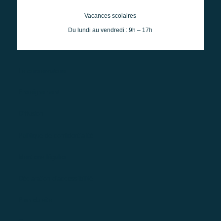
Vacances scolaires
Du lundi au vendredi : 9h – 17h
Le conservatoire
Enseignement
Diffusion
Politique de confidentialité
Mentions légales
Déclaration d’accessibilité
Plan du site