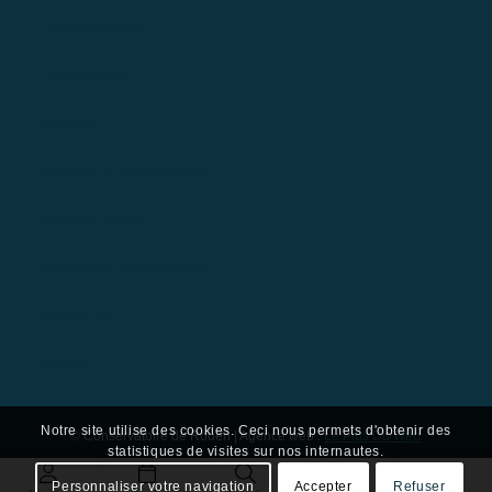
Le conservatoire
Enseignement
Diffusion
Politique de confidentialité
Mentions légales
Déclaration d’accessibilité
Plan du site
Contact
Notre site utilise des cookies. Ceci nous permets d'obtenir des
© Conservatoire de Rouen | Agence web :
Le Plus Du Web
statistiques de visites sur nos internautes.
Personnaliser votre navigation
Accepter
Refuser
Contact