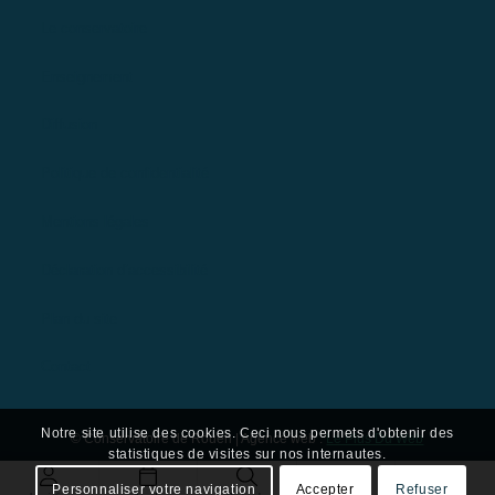
Le conservatoire
Enseignement
Diffusion
Politique de confidentialité
Mentions légales
Déclaration d’accessibilité
Plan du site
Contact
Notre site utilise des cookies. Ceci nous permets d'obtenir des
© Conservatoire de Rouen | Agence web :
Le Plus Du Web
statistiques de visites sur nos internautes.
Personnaliser votre navigation
Accepter
Refuser
Contact