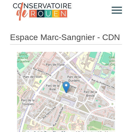
Skip
Aller
to
à
Content
la
navigation
Espace Marc-Sangnier - CDN