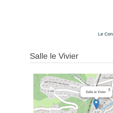
Skip
Aller
to
à
Content
la
navigation
Le Con
Salle le Vivier
×
Salle le Vivier